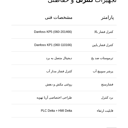
پارامتر
مشخصات فنی
کنترل فشار بالا
Danfoss KP5 (060-201466)
کنترل فشار پایین
Danfoss KP1 (060-110166)
ترموستات ضد یخ
دیجیتال متصل به برد
پرشر سوییچ آب
کنترل فشار مدار آب
فشارسنج
روغنی مکش و دهش
برد کنترل
طراحی اختصاصی آریا تهویه
قابلیت ارتقاء
PLC Delta + HMI Delta