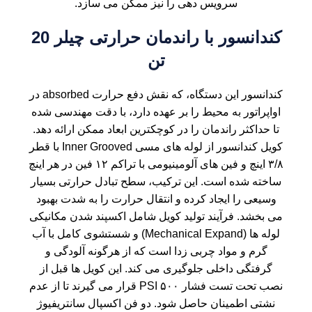
سرویس دهی را نیز ممکن می سازد.
کندانسور با راندمان حرارتی چیلر 20
تن
کندانسور این دستگاه، که نقش دفع حرارت absorbed در
اواپراتور به محیط را بر عهده دارد، با دقت مهندسی شده
تا حداکثر راندمان را در کوچکترین ابعاد ممکن ارائه دهد.
کویل کندانسور از لوله های مسی Inner Grooved با قطر
۳/۸ اینچ و فین های آلومینیومی با تراکم ۱۲ فین در هر اینچ
ساخته شده است. این ترکیب، سطح تبادل حرارتی بسیار
وسیعی را ایجاد کرده و انتقال حرارت را به شدت بهبود
می بخشد. فرآیند تولید کویل شامل اکسپند شدن مکانیکی
لوله ها (Mechanical Expand) و شستشوی کامل با آب
گرم و مواد چربی زدا است که از هرگونه آلودگی و
گرفتگی داخلی جلوگیری می کند. این کویل ها قبل از
نصب تحت تست فشار ۵۰۰ PSI قرار می گیرند تا از عدم
نشتی اطمینان حاصل شود. دو فن اکسپال سانتریفیوژ