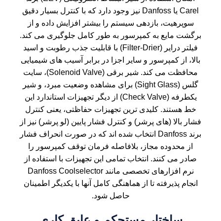
Carel یا Danfoss نیز وجود دارد که با کنترل بسیار دقیق
سوپرهیت، بازدهی سیستم را بیشتر افزایش داده و از
برگشت مایع به کمپرسور به طور کامل جلوگیری می کند.
فیلتر درایر (Filter-Drier) با قابلیت جذب رطوبت و اسید
بالا، از کمپرسور و سایر اجزا در برابر آسیب های شیمیایی
محافظت می کند. شیر برقی (Solenoid Valve)، سایت
گلس (Sight Glass) برای مشاهده وضعیت مبرد، و شیر
یکطرفه (Check Valve) از دیگر تجهیزات استاندارد این
خط هستند. کلیدی ترین تجهیزات حفاظتی، یعنی کنترل
فشار بالا (های پرشر) و کنترل فشار پایین (لو پرشر) نیز از
برند Danfoss انتخاب شده اند که در صورت انحراف فشار
از محدوده مجاز، بلافاصله فرمان توقف کمپرسور را
صادر می کنند. انتخاب تمامی این تجهیزات با استفاده از
نرم افزارهای تخصصی مانند Danfoss Coolselector
انجام پذیرفته تا از هماهنگی کامل آنها با یکدیگر اطمینان
حاصل شود.
ساختار مستحکم و عایق کاری