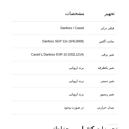
تجهیز
مشخصات
فیلتر درایر
Danfoss / Castel
سایت گلس
Danfoss SGP 12s (0/4L0009)
شیر برقی
Danfoss EVR 10 (032L1214) یا Castel
شیر یکطرفه
برند اروپایی
شیر دستی
برند اروپایی
شیر رسیور
برند اروپایی
مبدل حرارتی
در صورت وجود
تجهیزات
کنترلی
و حفاظتی