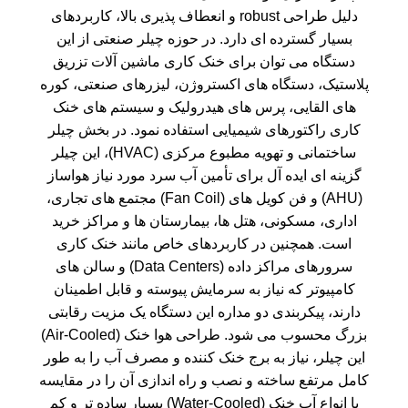
دلیل طراحی robust و انعطاف پذیری بالا، کاربردهای
بسیار گسترده ای دارد. در حوزه
چیلر صنعتی
از این
دستگاه می توان برای خنک کاری ماشین آلات تزریق
پلاستیک، دستگاه های اکستروژن، لیزرهای صنعتی، کوره
های القایی، پرس های هیدرولیک و سیستم های خنک
کاری راکتورهای شیمیایی استفاده نمود. در بخش
چیلر
ساختمانی
و تهویه مطبوع مرکزی (HVAC)، این چیلر
گزینه ای ایده آل برای تأمین آب سرد مورد نیاز هواساز
(AHU) و فن کویل های (Fan Coil) مجتمع های تجاری،
اداری، مسکونی، هتل ها، بیمارستان ها و مراکز خرید
است. همچنین در کاربردهای خاص مانند خنک کاری
سرورهای مراکز داده (Data Centers) و سالن های
کامپیوتر که نیاز به سرمایش پیوسته و قابل اطمینان
دارند، پیکربندی دو مداره این دستگاه یک مزیت رقابتی
بزرگ محسوب می شود. طراحی هوا خنک (Air-Cooled)
این چیلر، نیاز به برج خنک کننده و مصرف آب را به طور
کامل مرتفع ساخته و نصب و راه اندازی آن را در مقایسه
با انواع آب خنک (Water-Cooled) بسیار ساده تر و کم