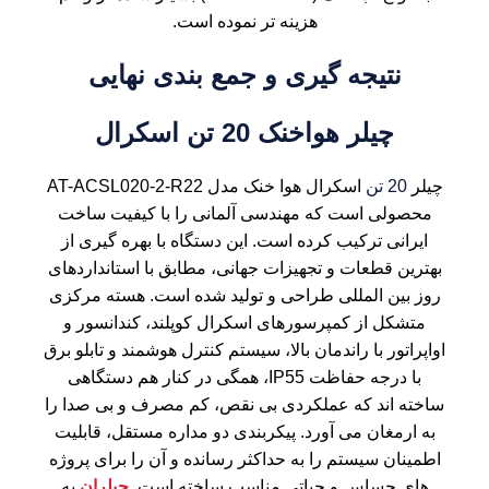
هزینه تر نموده است.
نتیجه گیری و جمع بندی نهایی
چیلر هواخنک 20 تن اسکرال
چیلر
20 تن
اسکرال هوا خنک مدل AT-ACSL020-2-R22
محصولی است که مهندسی آلمانی را با کیفیت ساخت
ایرانی ترکیب کرده است. این دستگاه با بهره گیری از
بهترین قطعات و تجهیزات جهانی، مطابق با استانداردهای
روز بین المللی طراحی و تولید شده است. هسته مرکزی
متشکل از کمپرسورهای اسکرال کوپلند، کندانسور و
اواپراتور با راندمان بالا، سیستم کنترل هوشمند و تابلو برق
با درجه حفاظت IP55، همگی در کنار هم دستگاهی
ساخته اند که عملکردی بی نقص، کم مصرف و بی صدا را
به ارمغان می آورد. پیکربندی دو مداره مستقل، قابلیت
اطمینان سیستم را به حداکثر رسانده و آن را برای پروژه
های حساس و حیاتی مناسب ساخته است.
چیلران
به