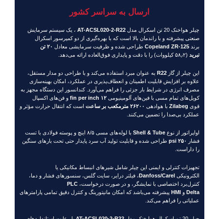
ارسال به سراسر کشور
چیلر هواخنک 20 تن اسکرال مدل
AT-ACSL020-2-R22
، یک سیستم سرمایش
صنعتی پیشرفته و با راندمان بالا است که با بهره‌گیری از دو کمپرسور اسکرال
برند
Copeland ZR-125
طراحی شده و ظرفیت سرمایشی معادل
۲۰ تن
تبرید
(۵۸٫۲ کیلووات) را با دقت و پایداری فوق‌العاده ارائه می‌دهد.
این چیلر از گاز
R22
به عنوان مبرد استفاده می‌کند و با طراحی دو مدار مستقل،
علاوه بر افزایش قابلیت اطمینان و انعطاف‌پذیری در عملکرد، امکان بهینه‌سازی
مصرف انرژی در شرایط بار جزئی را فراهم می‌آورد. کندانسور این دستگاه مجهز به
کویل‌های تمام مسی با فین‌های آلومینیومی
۱۲ fin per inch
و فن‌های اکسپال
قوی
Zilabeg
با هوادهی
۲۶۲۰۰ مترمکعب بر ساعت
است که انتقال حرارت مؤثر و
عملکرد بی‌صدا را تضمین می‌کنند.
اواپراتور از نوع
Shell & Tube
با لوله‌های مسی ۸/۵ اینچ و پوسته فولادی با تست
فشار
۲۵۰ psi
طراحی شده و قابلیت تولید آب سرد پایدار حتی تحت بارهای سنگین
را داراست.
تجهیزات کنترلی و ایمنی این چیلر شامل شیرهای انبساط مکانیکی یا
الکترونیکی
Danfoss/Carel
، فیلتر درایر، سایت گلس، سنسورهای فشار و دما،
کنترل‌برد اختصاصی با نمایشگر، و در صورت درخواست،
PLC
Delta
و
HMI
پیشرفته می‌باشد که امکان مانیتورینگ و کنترل دقیق تمامی پارامترهای
عملیاتی را فراهم می‌کند.
چیلر 20 تن اسکرال هوا خنک مدل
AT-ACSL020-2-R22
با رعایت استانداردهای