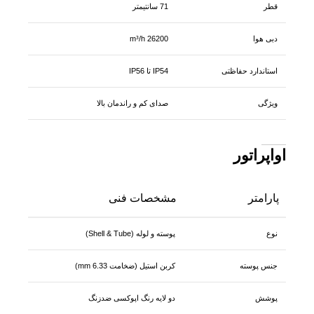
قطر
71 سانتیمتر
دبی هوا
26200 m³/h
استاندارد حفاظتی
IP54 تا IP56
ویژگی
صدای کم و راندمان بالا
اواپراتور
پارامتر
مشخصات فنی
نوع
پوسته و لوله (Shell & Tube)
جنس پوسته
کربن استیل (ضخامت 6.33 mm)
پوشش
دو لایه رنگ اپوکسی ضدزنگ