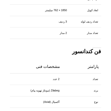
ابعاد کویل
1850 × 762 میلیمتر
تعداد ردیف لوله
3 ردیف
تعداد مدار
2 مدار
فن کندانسور
پارامتر
مشخصات فنی
تعداد
2 عدد
برند
Zilabeg (مونتاژ تهویه پیام)
نوع
آکسیال (Axial)