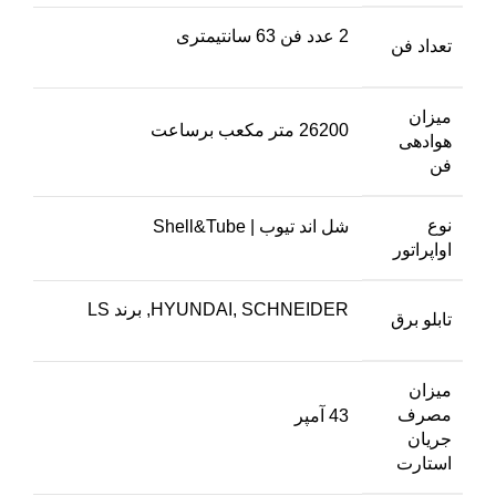
2 عدد فن 63 سانتیمتری
تعداد فن
میزان
26200 متر مکعب برساعت
هوادهی
فن
نوع
شل اند تیوب | Shell&Tube
اواپراتور
HYUNDAI, SCHNEIDER, برند LS
تابلو برق
میزان
مصرف
43 آمپر
جریان
استارت