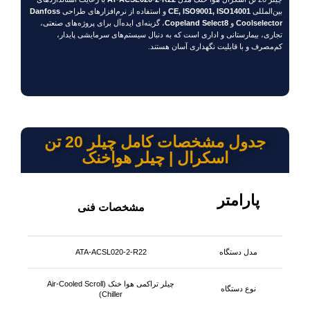
بین‌المللی
CE, ISO9001, ISO14001
و استفاده از نرم‌افزارهای طراحی
Danfoss
Coolselector
و
Copeland Select8
، گزینه‌ای ایده‌آل برای پروژه‌های صنعتی،
تجاری، بیمارستانی و اداری است که به دنبال سیستم‌های سرمایشی پایدار،
کم‌مصرف و با قابلیت نگهداری آسان هستند.
جدول مشخصات کامل چیلر 20 تن
اسکرال | چیلر هواخنک
پارامتر
مشخصات فنی
مدل دستگاه
ATA-ACSL020-2-R22
چیلر تراکمی هوا خنک (Air-Cooled Scroll
نوع دستگاه
Chiller)