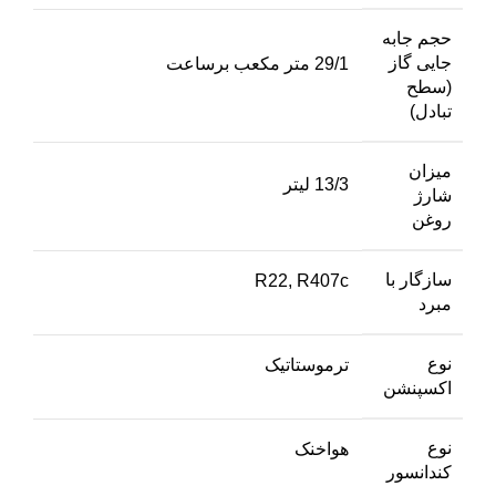
حجم جابه
جایی گاز
29/1 متر مکعب برساعت
(سطح
تبادل)
میزان
13/3 لیتر
شارژ
روغن
سازگار با
R22, R407c
مبرد
نوع
ترموستاتیک
اکسپنشن
نوع
هواخنک
کندانسور