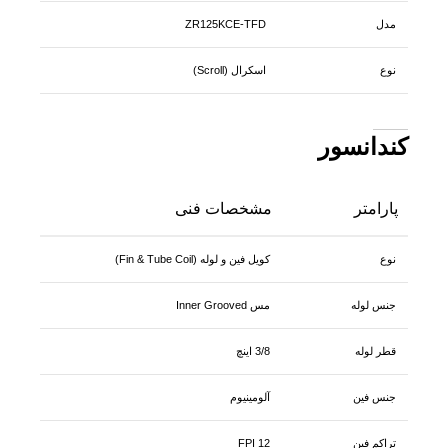
مدل
ZR125KCE-TFD
نوع
اسکرال (Scroll)
کندانسور
پارامتر
مشخصات فنی
نوع
کویل فین و لوله (Fin & Tube Coil)
جنس لوله
مس Inner Grooved
قطر لوله
3/8 اینچ
جنس فین
آلومینیوم
تراکم فین
12 FPI