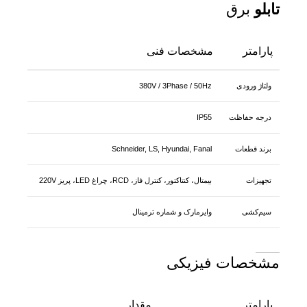
تابلو
برق
پارامتر
مشخصات فنی
ولتاژ ورودی
380V / 3Phase / 50Hz
درجه حفاظت
IP55
برند قطعات
Schneider, LS, Hyundai, Fanal
تجهیزات
بیمتال، کنتاکتور، کنترل فاز، RCD، چراغ LED، پریز 220V
سیم‌کشی
وایرمارک و شماره ترمینال
مشخصات فیزیکی
پارامتر
مقدار