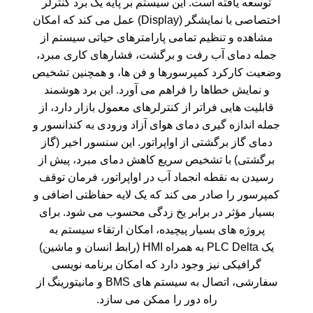
توسعه یافته است. این سیستم بر پایه یک برد کنترلر
اختصاصی با نمایشگر (Display) عمل می کند که امکان
مشاهده و تنظیم تمامی پارامترهای حیاتی سیستم از
جمله دمای آب رفت و برگشت، فشارهای کاری مبرد،
وضعیت کارکرد کمپرسورها و فن ها، و همچنین تشخیص
و نمایش خطاها را فراهم می آورد. این برد هوشمند
قابلیت هایی فراتر از کنترلرهای معمول بازار دارد، از
جمله اندازه گیری دمای هوای آزاد ورودی به کندانسور و
دمای گاز برگشتی از اواپراتور. این سنسور اخیر (گاز
برگشتی) با تشخیص سریع کاهش دمای مبرد، پیش از
رسیدن به نقطه انجماد آب در اواپراتور، فرمان توقف
کمپرسور را صادر می کند که یک لایه حفاظتی اضافی و
بسیار مؤثر در برابر یخ زدگی محسوب می شود. برای
پروژه های بسیار پیچیده، امکان ارتقاء سیستم به
یک
Delta به همراه
PLC
HMI
(رابط انسان و ماشین)
گرافیکی نیز وجود دارد که امکان برنامه نویسی
سفارشی، اتصال به سیستم های BMS و مانیتورینگ از
راه دور را ممکن می سازد.