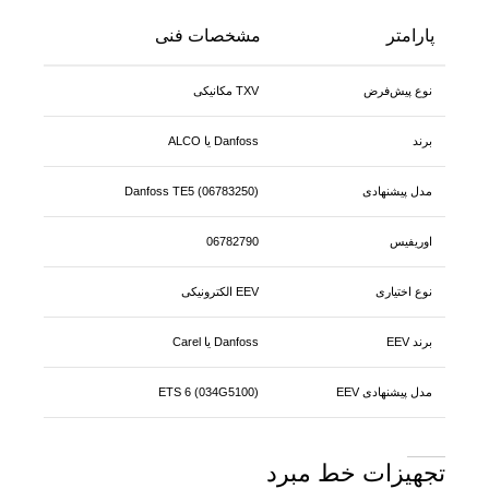
پارامتر
مشخصات فنی
نوع پیش‌فرض
TXV مکانیکی
برند
Danfoss یا ALCO
مدل پیشنهادی
Danfoss TE5 (06783250)
اوریفیس
06782790
نوع اختیاری
EEV الکترونیکی
برند EEV
Danfoss یا Carel
مدل پیشنهادی EEV
ETS 6 (034G5100)
تجهیزات خط مبرد