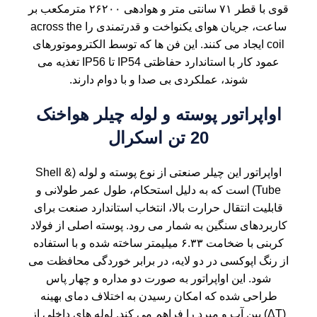
قوی با قطر ۷۱ سانتی متر و هوادهی ۲۶۲۰۰ مترمکعب بر
ساعت، جریان هوای یکنواخت و قدرتمندی را across the
coil ایجاد می کنند. این فن ها که توسط الکتروموتورهای
عمود کار با استاندارد حفاظتی IP54 تا IP56 تغذیه می
شوند، عملکردی بی صدا و با دوام دارند.
اواپراتور پوسته و لوله چیلر هواخنک
20 تن اسکرال
اواپراتور این
چیلر صنعتی
از نوع پوسته و لوله (Shell &
Tube) است که به دلیل استحکام، طول عمر طولانی و
قابلیت انتقال حرارت بالا، انتخاب استاندارد صنعت برای
کاربردهای سنگین به شمار می رود. پوسته اصلی از فولاد
کربنی با ضخامت ۶.۳۳ میلیمتر ساخته شده و با استفاده
از رنگ اپوکسی در دو لایه، در برابر خوردگی محافظت می
شود. این اواپراتور به صورت دو مداره و چهار پاس
طراحی شده که امکان رسیدن به اختلاف دمای بهینه
(ΔT) بین آب و مبرد را فراهم می کند. لوله های داخلی از