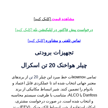
مشاهده قیمت
[کلیک کنید]
درخواست پیش فاکتور در اپلیکیشن بله
[کلیک کنید]
تماس تلفنی و مشاوره
[کلیک کنید]
تجهیزات برودتی
چیلر هواخنک 20 تن اسکرال
تمامی компонات خط مبرد این
چیلر
20 تن
از برندهای
معتبر جهانی انتخاب شده اند تا عملکردی قابل اعتماد و
بادوام را تضمین کنند. شیر انبساط مکانیکی از برند
Danfoss یا ALCO، متناسب با ظرفیت سیستم محاسبه
و انتخاب شده است. در صورت درخواست مشتری،
امکان استفاده از شیر انبساط الکترونیکی (EEV) برند