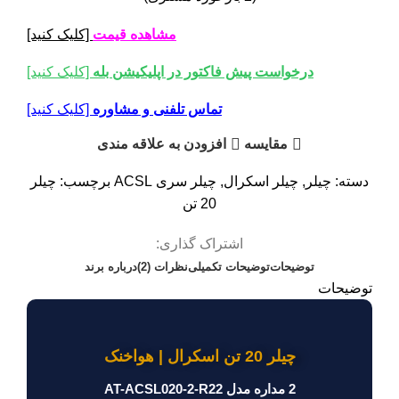
مشاهده قیمت
[کلیک کنید]
درخواست پیش فاکتور در اپلیکیشن بله
[کلیک کنید]
تماس تلفنی و مشاوره
[کلیک کنید]
مقایسه
افزودن به علاقه مندی
دسته:
چیلر
,
چیلر اسکرال
,
چیلر سری ACSL
برچسب:
چیلر
20 تن
اشتراک گذاری:
توضیحات
توضیحات تکمیلی
نظرات (2)
درباره برند
توضیحات
چیلر 20 تن اسکرال | هواخنک
2 مداره مدل AT-ACSL020-2-R22