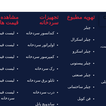
تهویه مطبوع
تجهیزات
مشاهده 
سردخانه
قیمت ها
چیلر
کندانسور سردخانه
لیست قیم
چیلر اسکرال
اواپراتور سردخانه
لیست قیم
شت،
چیلر اسکرو
کمپرسور سردخانه
لیست قیم
چیلر پیستونی
رک سردخانه
لیست قیمت
چیلر صنعتی
تابلو برق سردخانه
لیست قیم
02136411 داخلی
چیلر ساختمانی
درب سردخانه
لیست قی
سردخانه
فن کویل
ساندویچ پانل