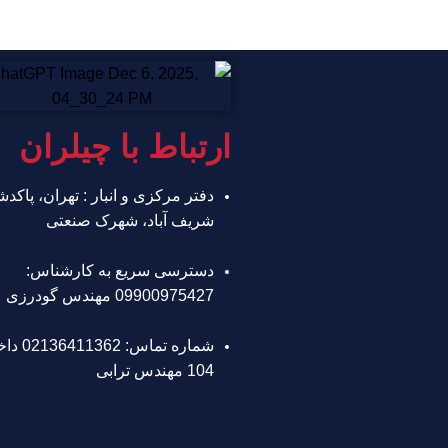
ارتباط با چیلران
دفتر مرکزی و انبار : تهران، پاکد
شریف آباد، شهرک صنعتی
دسترسی سریع به کارشناس:
09900975427 مهندس گودرزی
شماره تماس: 362
104 مهندس ترابی