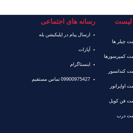
لیست
رسانه های اجتماعی
ارسال پیام در اپلیکیشن بله
ت چیلر ها
آپارات
ت کمپرسورها
اینستاگرام
ت کندانسور
09900975427 تماس مستقیم
 اواپراتور
ت فن کویل
مت درب