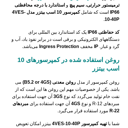
ترمیستور حرارتی،
سیم پیچ
و
استاندارد با درجه محافظتی
IP66
است که شامل
کمپرسور 10 اسب بیتزر مدل 4VES-
.
10-40P
کد حفاظتی IP66
یک کد استاندارد بین المللی برای
دستگاههای الکترونیکی و برقی است در برابر نفوذ باد، آب و
گرد و غبار.
IP
مخفف
Ingress Protection
می‌باشد.
روغن استفاده شده در کمپرسورهای 10
اسب بیتزر
روغن کمپرسور از مدل
روغن معدنی (B5.2 or 4GS)
می
باشد. یکی از خصوصیات مهم این روغن ها این است که از
نفت خام تولید می‌گردد که نوع
3GS
آن جهت استفاده برای
مبردهای R-12 و نوع
4GS
آن جهت استفاده برای
مبردهای
R-22
مورد استفاده قرار می‌گیرد.
شما با
تهیه کمپرسور 4VES-10-40P
بیتزر امکان تعویض