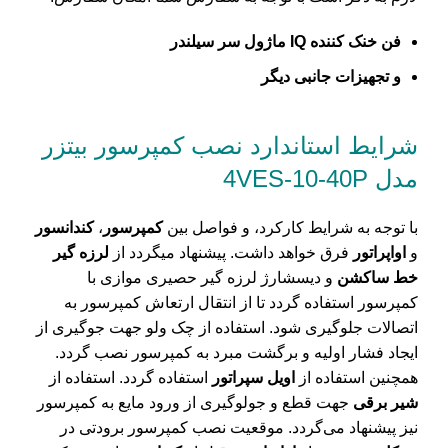
فن خنک کننده
IQ ماژول
سر سیلندر
و تجهیزات جانبی دیگر
شرایط استاندارد نصب کمپرسور بیتزر
مدل 4VES-10-40P
با توجه به شرایط کارکرد، و فواصل بین
کمپرسور
،
کندانسور
و
اواپراتور
فرق خواهد داشت. پیشنهاد میگردد از
لرزه گیر
خط ساکشن
و دیسشارژ لرزه گیر حصیری موازی با
کمپرسور استفاده گردد تا از انتقال ارتعاش کمپرسور به
اتصالات جلوگیری شود. استفاده از چک ولو جهت جوگیری از
ایجاد فشار اولیه و برگشت مبرد به کمپرسور نصب گردد.
همچنین استفاده از
اویل سپراتور
استفاده گردد. استفاده از
شیر برقی
جهت قطع و جولوگیری از ورود مایع به کمپرسور
نیز پیشنهاد می‌گردد. موقعیت نصب کمپرسور برودتی در