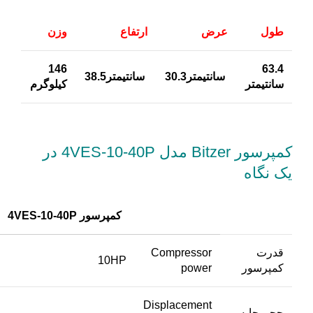
طول
عرض
ارتفاع
وزن
146
63.4
سانتیمتر30.3
سانتیمتر38.5
سانتیمتر
کیلوگرم
کم‍‍‍‍‍پرسور Bitzer مدل 4VES-10-40P
در
یک نگاه
کمپرسور 4VES-10-40P
قدرت
Compressor
10HP
کمپرسور
power
Displacement
حجم جابه