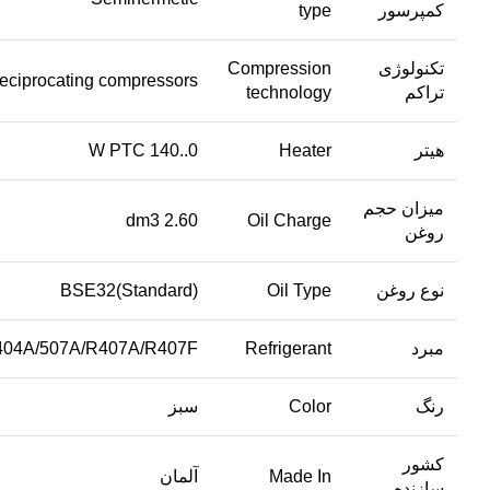
کمپرسور
type
تکنولوژی
Compression
eciprocating compressors
تراکم
technology
هیتر
Heater
0..140 W PTC
میزان حجم
2.60 dm3
Oil Charge
روغن
نوع روغن
Oil Type
BSE32(Standard)
مبرد
Refrigerant
404A/507A/R407A/R407F
رنگ
Color
سبز
کشور
Made In
آلمان
سازنده