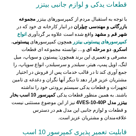
قطعات یدکی و لوازم جانبی بیتزر
با توجه به استقبال مردم از کمپرسورهای بیتزر
مجموعه
بازرگانی و مهندسی چیلِران
در انبار کارخانه ی خود که در
شهر قم
و
مشهد
واقع شده است علاوه بر گردآوری
انواع
کمپرسورهای پیستونی بیتزر
همچون
کمپرسورهای
پیستونی
،
اسکرو
،
دو مرحله ای
و… توانسته مجموعه ای قطعات
مصرفی و تعمیری این برند همچون: پیستون و سوپاپ، میل
لنگ، اویل پمپ، هیتر، سیلندر و سرسیلندر، انواع سوپاپ، را
جمع آوری کند تا در قالب خدمات پس از فروش در اختیار
مشتریان عزیز قرار دهد تا دیگر آنها نگران و دغدغه ی تامین
تجهیزات و قطعات یدکی سیستم برودتی خود را نداشته
باشند. به همین منظور قطعات یدکی
کمپرسور 10 اسب بخار
بیتزر مدل 4VES-10-40P
نیز از این موضوع مستثنی نیست
و قطعات و لوازم جانبی این مدل هم در دسترس
علاقه‌مندان و مشتریان عزیز است.
قابلیت تعمیر پذیری کمپرسور 10 اسب