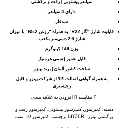
سیلندر پیستونی | رفت و برگشتی
دارای 4 سیلندر
سه‌فاز
قابلیت شارژ “گاز R22” به همراه “روغن B5.2” با میزان
شارژ 2.6 دسی‌متر‌مکعب
وزن 146 کیلوگرم
قابل تعمیر | سِمی هرمتیک
ساخت کشور آلمان | برند بیتزر
به همراه گواهی اصالت کالا از شرکت بیتزر و قابل
رجیستری
مقایسه
افزودن به علاقه مندی
دسته:
کمپرسور
,
کمپرسور پیستونی
,
کمپرسور رفت و
برگشتی بیتزر | BITZER
برچسب:
کمپرسور 10 اسب