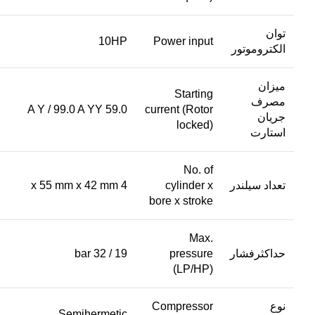
توان
10HP
Power input
الکتروموتور
میزان
Starting
مصرف
59.0 A Y / 99.0 A YY
current (Rotor
جریان
locked)
استارت
No. of
تعداد سیلندر
cylinder x
4 x 55 mm x 42 mm
bore x stroke
Max.
حداکثرفشار
pressure
19 / 32 bar
(LP/HP)
نوع
Compressor
Semihermetic