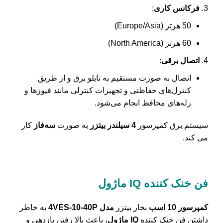
فرکانس کاری
:
50 هرتز (Europe/Asia)
60 هرتز (North America)
اتصال برقی
:
اتصال به صورت مستقیم به تابلو برق و از طریق
کنترل‌های حفاظتی و تجهیزات کنترلی مانند فیوزها و
رله‌های محافظ انجام می‌شود.
سیستم برق کمپرسور
4 سیلندر بیتزر
به صورت
سه‌فاز
کار
می کند.
فن خنک کننده
IQ
ماژول
کمپرسور 10 اسب
بخار بیتزر
مدل 4VES-10-40P
به خاطر
داشتن فن خنک کننده
IQ ماژول
، باعث بالا رفتن بازدهی و