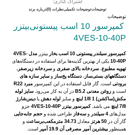
اشتراک گذاری:
توضیحات
توضیحات تکمیلی
نظرات (0)
درباره برند
توضیحات
کمپرسور 10 اسب پیستونی‌بیتزر
4VES-10-40P
کمپرسور سیلندر پیستونی 10 اسب بخار
بیتزر
مدل 4VES-
10-40P
یکی از بهترین گذینه‌ها برای استفاده در دستگاه‌های
تهویه مطبوع
،
سردخانه بالای صفری
و
سردخانه زیر‌صفر
،
دستگاههای بستی‌ساز
،
دستگاه یخ‌ساز
و
سایر سازه های
برودتی
است. گاز قابل استفاده در این کمپرسور
مبرد R22
است و
روغن معدنی B5.2
در آن به کار می‌رود.
سایز لوله
مکش(ساکشن) 1 1/8 اینچ
و سایز
لوله دهش
یا
دیس‌شارژ
7/8 اینچ
می باشد.
کمپرسور بیتزر 4VES-10-40P
جزو
مدل‌های
4
سیلندر
و
سه‌فاز
طراحی شده و
حجم جابه‌جایی
گاز آن در
50 هرتز
معادل
34.73 متر‌مکعب‌بر‌ساعت
و
همینطور
بیشترین آمپر مصرفی آن 19.9 آمپر
است.