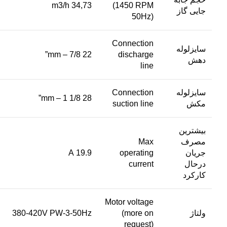
34,73 m3/h
(1450 RPM
جایی گاز
50Hz)
Connection
سایزلوله
22 mm – 7/8”
discharge
دهش
line
سایزلوله
Connection
28 mm – 1 1/8”
مکش
suction line
بیشترین
مصرف
Max
جریان
operating
19.9 A
درحال
current
کارکرد
Motor voltage
ولتاژ
(more on
380-420V PW-3-50Hz
request)