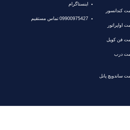
اینستاگرام
ت کندانسور
09900975427 تماس مستقیم
 اواپراتور
ت فن کویل
مت درب
 ساندویچ پانل