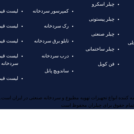
چیلر اسکرو
کمپرسور سردخانه
لیست قیم
چیلر پیستونی
رک سردخانه
لیست قیمت
چیلر صنعتی
تابلو برق سردخانه
لیست قیم
02136411 داخلی
چیلر ساختمانی
درب سردخانه
لیست قی
سردخانه
فن کویل
ساندویچ پانل
لیست قیمت
کننده انواع تجهیزات تهویه مطبوع و سردخانه صنعتی در ایران است.
تمام حقوق برای چیلران محفوظ است
ی و متن سایت با گروه ساخت سردخانه