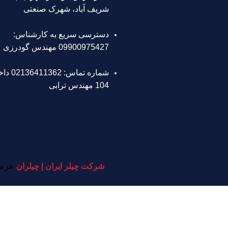
شریف آباد، شهرک صنعتی
دسترسی سریع به کارشناس:
09900975427 مهندس گودرزی
شماره تماس: 362
104 مهندس ترابی
شرکت چیلر ایران | چیلران
عرضه 
طراح