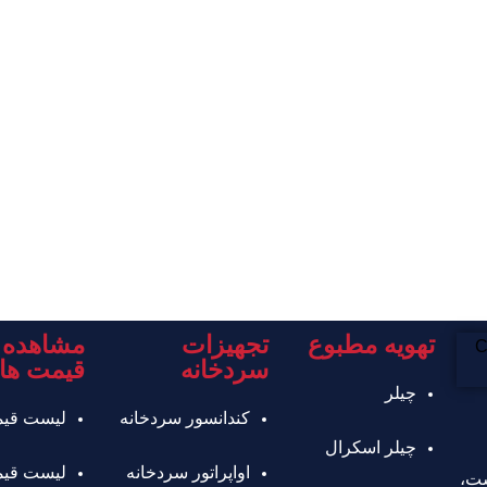
تهویه مطبوع
تجهیزات
مشاهده 
سردخانه
قیمت ها
چیلر
کندانسور سردخانه
لیست قیم
چیلر اسکرال
اواپراتور سردخانه
لیست قیم
شت،